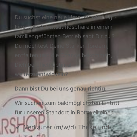
Du suchst eine neue Herausforderung ?
Eine tolle Arbeitsatmosphäre in einem
familiengeführten Betrieb sagt Dir zu ?
Du möchtest Deine Stärken fördern,
entfalten und die Chance bekommen,
Dich beruflich optimal
weiterzuentwickeln?
Dann bist Du bei uns genau richtig.
Wir suchen zum baldmöglichsten Eintritt
für unseren Standort in Rottweil einen
Verkäufer (m/w/d) Theke und