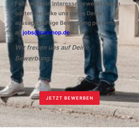
Falls wir Dein Interesse geweckt haben
sollten, schicke uns gerne Deine
aussagekräftige Bewerbung per E-mail
an
jobs@carshop.de
Wir freuen uns auf Deine
Bewerbung.
JETZT BEWERBEN