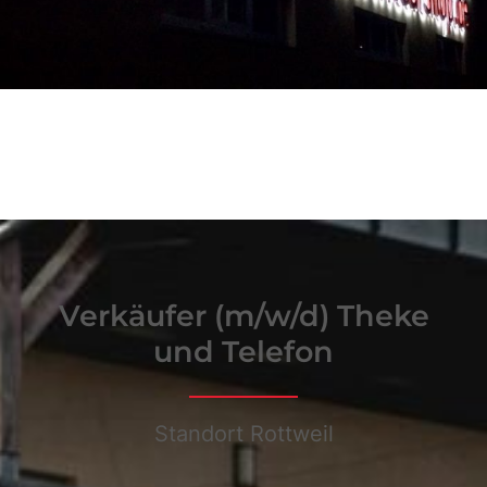
Verkäufer (m/w/d) Theke
und Telefon
Standort Rottweil