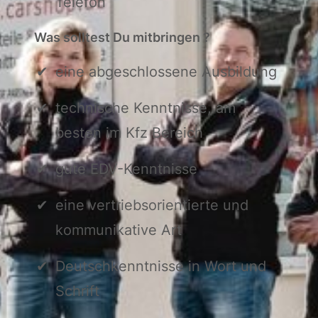
Telefon
Was solltest Du mitbringen ?
eine abgeschlossene Ausbildung
technische Kenntnisse, am
besten im Kfz Bereich
gute EDV-Kenntnisse
eine vertriebsorientierte und
kommunikative Art
Deutschkenntnisse in Wort und
Schrift